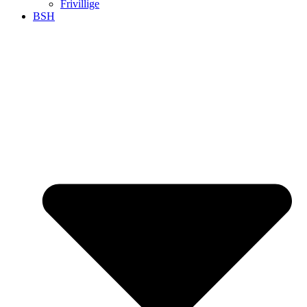
Frivillige
BSH