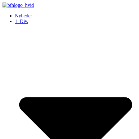
Videre
til
Nyheder
indhold
1. Div.