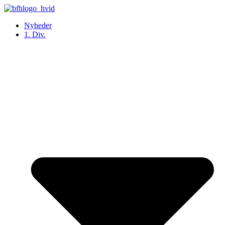
Videre
til
Nyheder
indhold
1. Div.