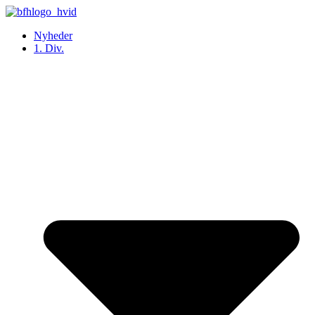
Videre
til
Nyheder
indhold
1. Div.