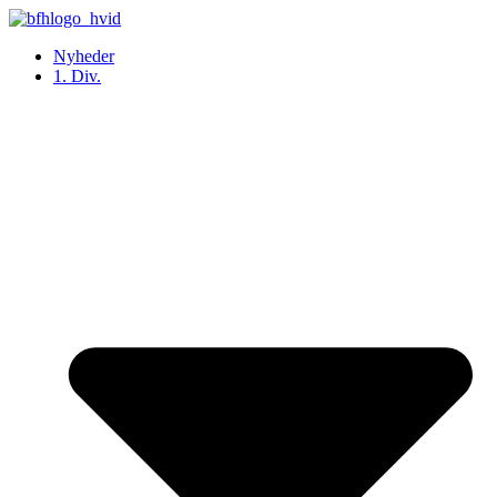
Videre
til
Nyheder
indhold
1. Div.