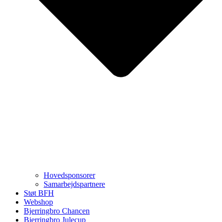
Hovedsponsorer
Samarbejdspartnere
Støt BFH
Webshop
Bjerringbro Chancen
Bjerringbro Julecup