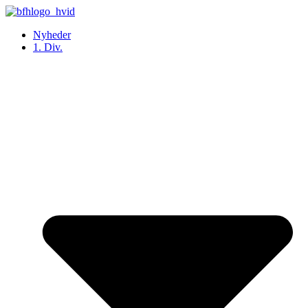
Videre
til
Nyheder
indhold
1. Div.