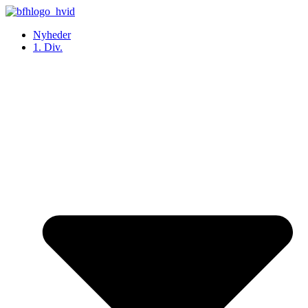
Videre
til
Nyheder
indhold
1. Div.