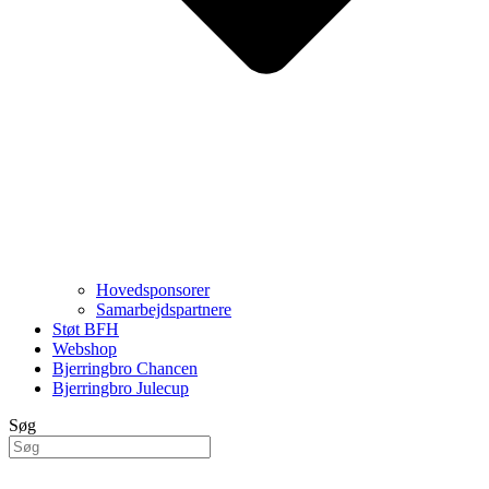
Hovedsponsorer
Samarbejdspartnere
Støt BFH
Webshop
Bjerringbro Chancen
Bjerringbro Julecup
Søg