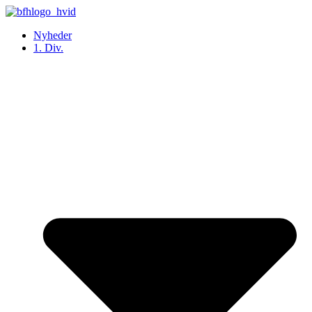
Videre
til
Nyheder
indhold
1. Div.