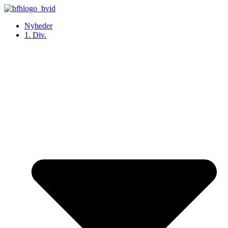
Videre
til
Nyheder
indhold
1. Div.