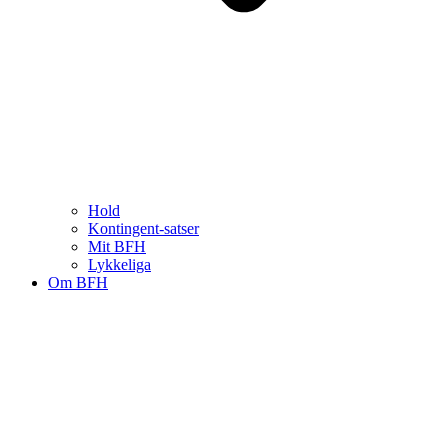
Hold
Kontingent-satser
Mit BFH
Lykkeliga
Om BFH