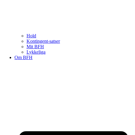
Hold
Kontingent-satser
Mit BFH
Lykkeliga
Om BFH