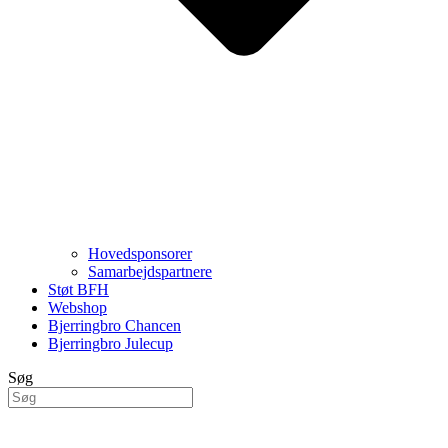
Hovedsponsorer
Samarbejdspartnere
Støt BFH
Webshop
Bjerringbro Chancen
Bjerringbro Julecup
Søg