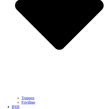
Truppen
Frivillige
BSH