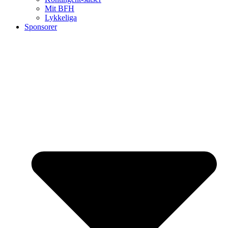
Mit BFH
Lykkeliga
Sponsorer