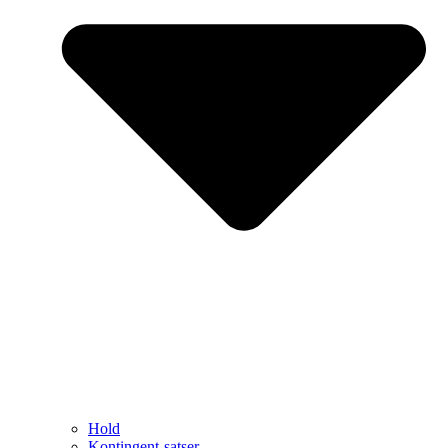
Hold
Kontingent-satser