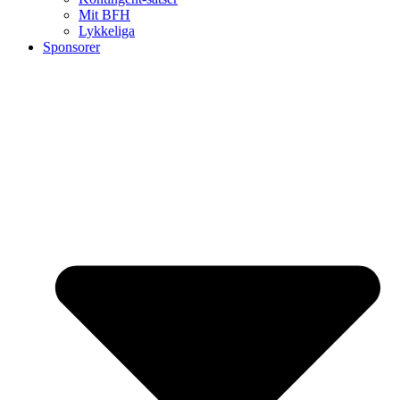
Mit BFH
Lykkeliga
Sponsorer