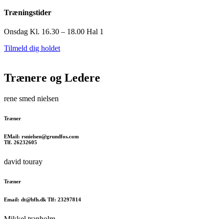
Træningstider
Onsdag Kl. 16.30 – 18.00 Hal 1
Tilmeld dig holdet
Trænere og Ledere
rene smed nielsen
Træner
EMail: rsnielsen@grundfos.com
Tlf. 26232605
david touray
Træner
Email: dt@bfh.dk Tlf: 23297814
Mikkel tranholm