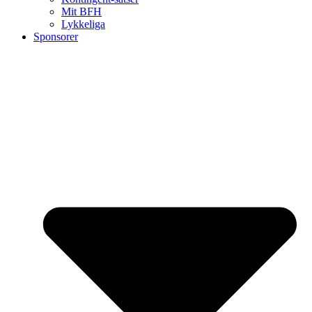
Mit BFH
Lykkeliga
Sponsorer