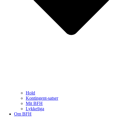
Hold
Kontingent-satser
Mit BFH
Lykkeliga
Om BFH