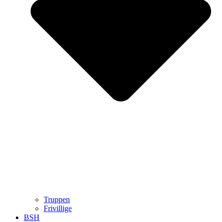
Truppen
Frivillige
BSH