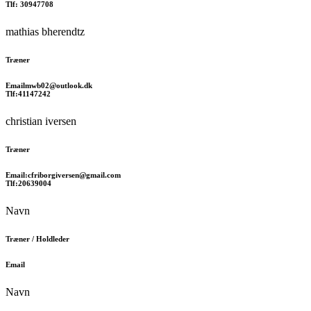
Tlf: 30947708
mathias bherendtz
Træner
Emailmwb02@outlook.dk
Tlf:41147242
christian iversen
Træner
Email:cfriborgiversen@gmail.com
Tlf:20639004
Navn
Træner / Holdleder
Email
Navn