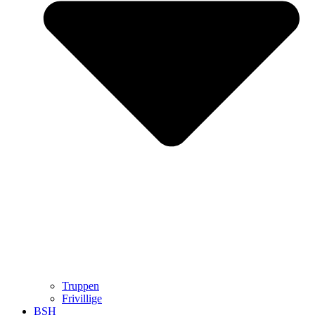
Truppen
Frivillige
BSH