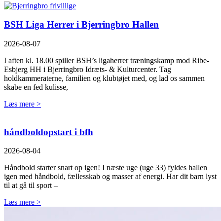
BSH Liga Herrer i Bjerringbro Hallen
2026-08-07
I aften kl. 18.00 spiller BSH’s ligaherrer træningskamp mod Ribe-
Esbjerg HH i Bjerringbro Idræts- & Kulturcenter. Tag
holdkammeraterne, familien og klubtøjet med, og lad os sammen
skabe en fed kulisse,
Læs mere >
håndboldopstart i bfh
2026-08-04
Håndbold starter snart op igen! I næste uge (uge 33) fyldes hallen
igen med håndbold, fællesskab og masser af energi. Har dit barn lyst
til at gå til sport –
Læs mere >