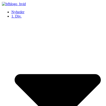
Videre
til
Nyheder
indhold
1. Div.