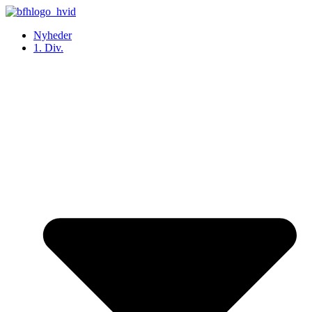
Videre
til
Nyheder
indhold
1. Div.