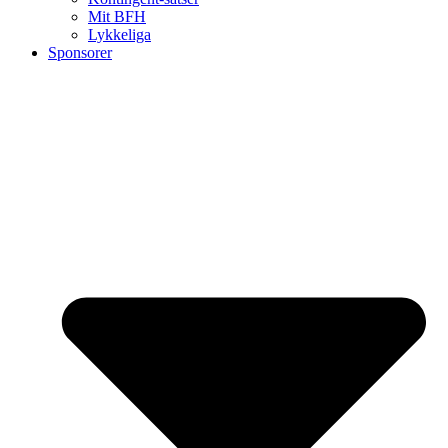
Mit BFH
Lykkeliga
Sponsorer