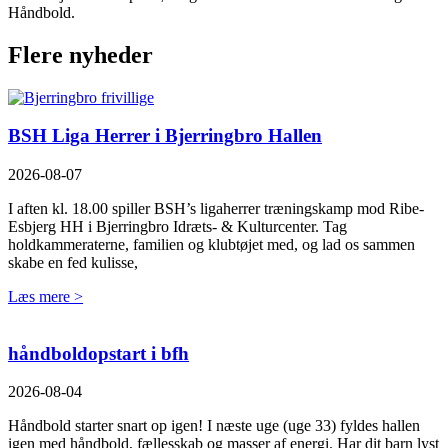
Håndbold.
Flere nyheder
BSH Liga Herrer i Bjerringbro Hallen
2026-08-07
I aften kl. 18.00 spiller BSH’s ligaherrer træningskamp mod Ribe-
Esbjerg HH i Bjerringbro Idræts- & Kulturcenter. Tag
holdkammeraterne, familien og klubtøjet med, og lad os sammen
skabe en fed kulisse,
Læs mere >
håndboldopstart i bfh
2026-08-04
Håndbold starter snart op igen! I næste uge (uge 33) fyldes hallen
igen med håndbold, fællesskab og masser af energi. Har dit barn lyst