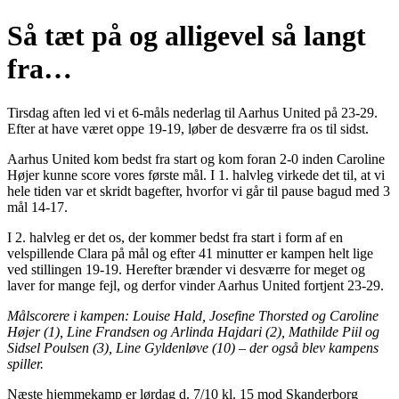
Så tæt på og alligevel så langt
fra…
Tirsdag aften led vi et 6-måls nederlag til Aarhus United på 23-29.
Efter at have været oppe 19-19, løber de desværre fra os til sidst.
Aarhus United kom bedst fra start og kom foran 2-0 inden Caroline
Højer kunne score vores første mål. I 1. halvleg virkede det til, at vi
hele tiden var et skridt bagefter, hvorfor vi går til pause bagud med 3
mål 14-17.
I 2. halvleg er det os, der kommer bedst fra start i form af en
velspillende Clara på mål og efter 41 minutter er kampen helt lige
ved stillingen 19-19. Herefter brænder vi desværre for meget og
laver for mange fejl, og derfor vinder Aarhus United fortjent 23-29.
Målscorere i kampen: Louise Hald, Josefine Thorsted og Caroline
Højer (1), Line Frandsen og Arlinda Hajdari (2), Mathilde Piil og
Sidsel Poulsen
(3), Line Gyldenløve (10) – der også blev kampens
spiller.
Næste hjemmekamp er lørdag d. 7/10 kl. 15 mod Skanderborg