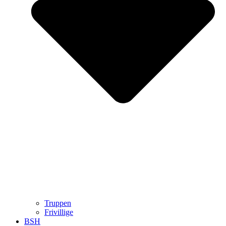
Truppen
Frivillige
BSH