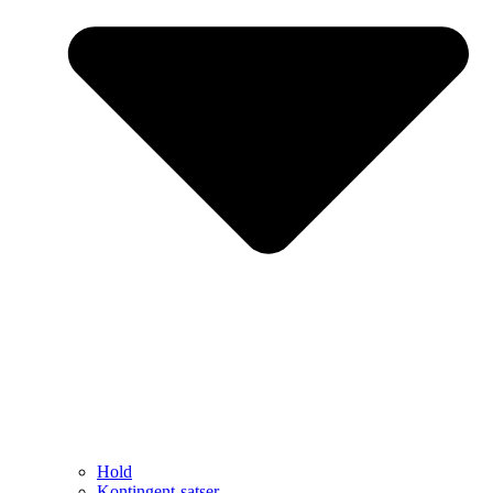
Hold
Kontingent-satser