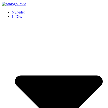
Videre
til
Nyheder
indhold
1. Div.