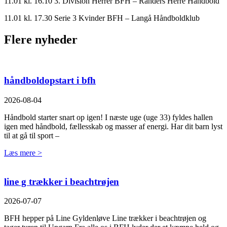
11.01 kl. 16.10 3. Division Herrer BFH – Randers Herre Håndbold
11.01 kl. 17.30 Serie 3 Kvinder BFH – Langå Håndboldklub
Flere nyheder
håndboldopstart i bfh
2026-08-04
Håndbold starter snart op igen! I næste uge (uge 33) fyldes hallen
igen med håndbold, fællesskab og masser af energi. Har dit barn lyst
til at gå til sport –
Læs mere >
line g trækker i beachtrøjen
2026-07-07
BFH hepper på Line Gyldenløve Line trækker i beachtrøjen og