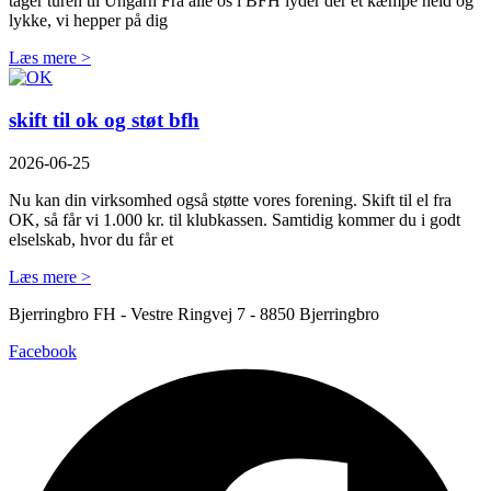
tager turen til Ungarn Fra alle os i BFH lyder der et kæmpe held og
lykke, vi hepper på dig
Læs mere >
skift til ok og støt bfh
2026-06-25
Nu kan din virksomhed også støtte vores forening. Skift til el fra
OK, så får vi 1.000 kr. til klubkassen. Samtidig kommer du i godt
elselskab, hvor du får et
Læs mere >
Bjerringbro FH - Vestre Ringvej 7 - 8850 Bjerringbro
Facebook