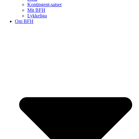
Kontingent-satser
Mit BFH
Lykkeliga
Om BFH