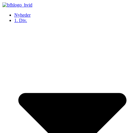
Videre
til
Nyheder
indhold
1. Div.