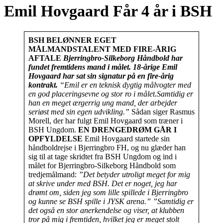
Emil Hovgaard Får 4 år i BSH
BSH BELØNNER EGET
MÅLMANDSTALENT MED FIRE-ÅRIG
AFTALE
Bjerringbro-Silkeborg Håndbold har
fundet fremtidens mand i målet. 18-årige Emil
Hovgaard har sat sin signatur på en fire-årig
kontrakt.
“Emil er en teknisk dygtig målvogter med
en god placeringsevne og stor ro i målet.
Samtidig er
han en meget ærgerrig ung mand, der arbejder
seriøst med sin egen udvikling.”
Sådan siger Rasmus
Morell, der har fulgt Emil Hovgaard som træner i
BSH Ungdom.
EN DRENGEDRØM GÅR I
OPFYLDELSE
Emil Hovgaard startede sin
håndboldrejse i Bjerringbro FH, og nu glæder han
sig til at tage skridtet fra BSH Ungdom og ind i
målet for Bjerringbro-Silkeborg Håndbold som
tredjemålmand:
”Det betyder utroligt meget for mig
at skrive under med BSH. Det er noget, jeg har
drømt om, siden jeg som lille spillede i Bjerringbro
og kunne se BSH spille i JYSK arena.”
”Samtidig er
det også en stor anerkendelse og viser, at klubben
tror på mig i fremtiden, hvilket jeg er meget stolt