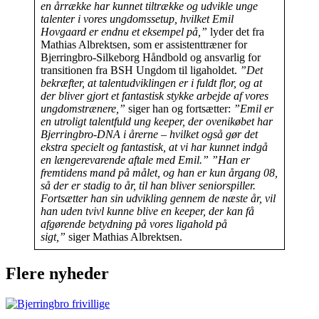
en årrække har kunnet tiltrække og udvikle unge
talenter i vores ungdomssetup, hvilket Emil
Hovgaard er endnu et eksempel på,”
lyder det fra
Mathias Albrektsen, som er assistenttræner for
Bjerringbro-Silkeborg Håndbold og ansvarlig for
transitionen fra BSH Ungdom til ligaholdet.
”Det
bekræfter, at talentudviklingen er i fuldt flor, og at
der bliver gjort et fantastisk stykke arbejde af vores
ungdomstrænere,”
siger han og fortsætter:
”Emil er
en utroligt talentfuld ung keeper, der ovenikøbet har
Bjerringbro-DNA i årerne – hvilket også gør det
ekstra specielt og fantastisk, at vi har kunnet indgå
en længerevarende aftale med Emil.”
”Han er
fremtidens mand på målet, og han er kun årgang 08,
så der er stadig to år, til han bliver seniorspiller.
Fortsætter han sin udvikling gennem de næste år, vil
han uden tvivl kunne blive en keeper, der kan få
afgørende betydning på vores ligahold på
sigt,”
siger Mathias Albrektsen.
Flere nyheder