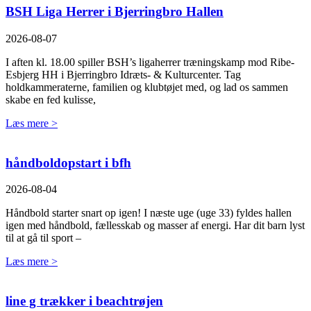
BSH Liga Herrer i Bjerringbro Hallen
2026-08-07
I aften kl. 18.00 spiller BSH’s ligaherrer træningskamp mod Ribe-
Esbjerg HH i Bjerringbro Idræts- & Kulturcenter. Tag
holdkammeraterne, familien og klubtøjet med, og lad os sammen
skabe en fed kulisse,
Læs mere >
håndboldopstart i bfh
2026-08-04
Håndbold starter snart op igen! I næste uge (uge 33) fyldes hallen
igen med håndbold, fællesskab og masser af energi. Har dit barn lyst
til at gå til sport –
Læs mere >
line g trækker i beachtrøjen