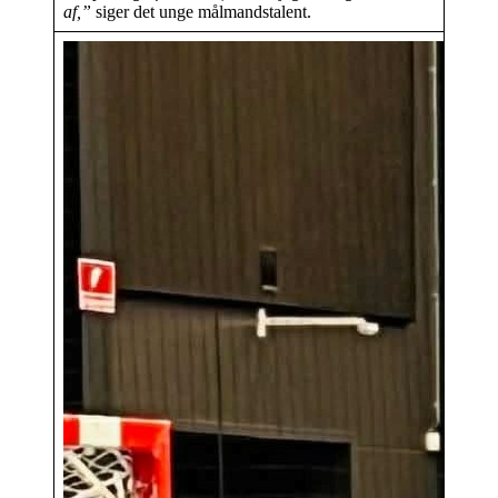
af,”
siger det unge målmandstalent.