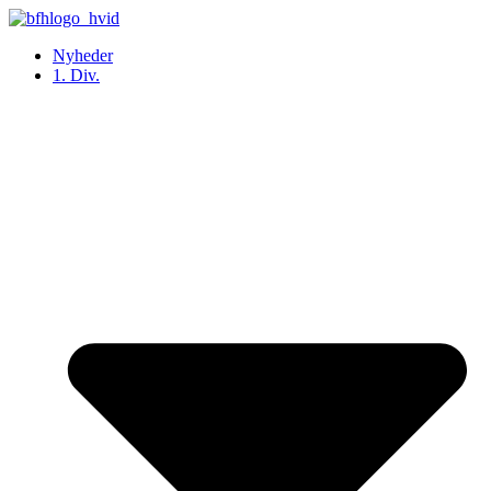
Videre
til
Nyheder
indhold
1. Div.