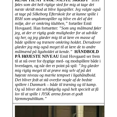
føles som det helt rigtige sted for mig at tage det
næste skridt mod at blive ligaspiller. Jeg valgte også
at tage på Silkeborg Efterskole for at kunne spille i
BSH som ungdomsspiller og blive en del af det
miljø, der er omkring klubben,”
fortæller Emil
Hovgaard. Han fortsætter:
”Som ung målmand føler
jeg, at der er rigtig gode muligheder for at udvikle
sig her, og jeg glæder mig til at lære en masse af
både spillere og trænere omkring holdet. Derudover
glæder jeg mig også meget til at lære de to andre
målmænd på ligaholdet at kende.”
HÅNDBOLD
PÅ HØJESTE NIVEAU
Emil Hovgaard ser frem
til at stå over for dygtige med- og modspillere både i
hverdagen, og når der er point på spil:
”Jeg glæder
mig rigtig meget til at prøve mig selv af på det
højeste niveau og mærke tempoet i ligahåndbold.
Det bliver fedt at stå overfor nogle af de bedste
spillere i Danmark – både til træning og til kamp.
Og så bliver det selvfølgelig også helt specielt at få
lov til at spille i JYSK arena foran et godt
hjemmepublikum.”