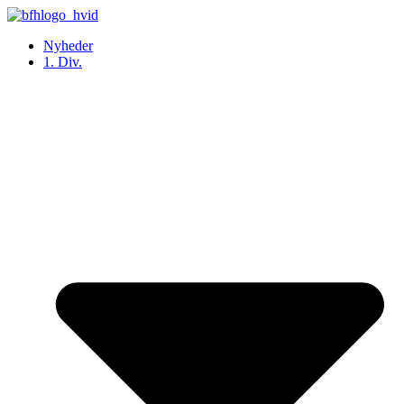
Videre
til
Nyheder
indhold
1. Div.