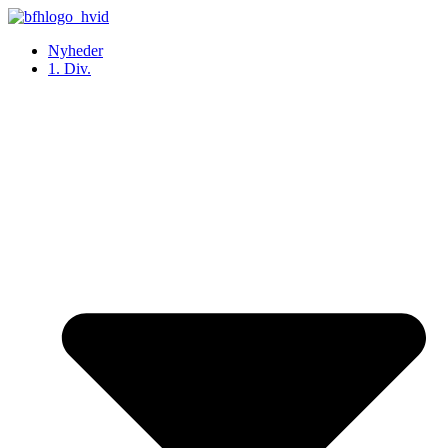
Videre
til
Nyheder
indhold
1. Div.