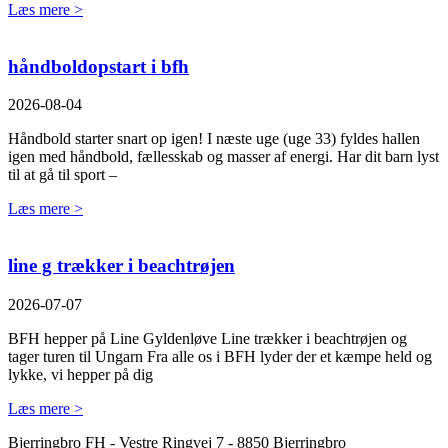
Læs mere >
håndboldopstart i bfh
2026-08-04
Håndbold starter snart op igen! I næste uge (uge 33) fyldes hallen
igen med håndbold, fællesskab og masser af energi. Har dit barn lyst
til at gå til sport –
Læs mere >
line g trækker i beachtrøjen
2026-07-07
BFH hepper på Line Gyldenløve Line trækker i beachtrøjen og
tager turen til Ungarn Fra alle os i BFH lyder der et kæmpe held og
lykke, vi hepper på dig
Læs mere >
Bjerringbro FH - Vestre Ringvej 7 - 8850 Bjerringbro