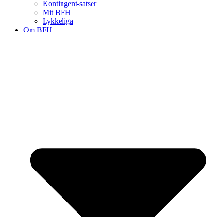
Kontingent-satser
Mit BFH
Lykkeliga
Om BFH