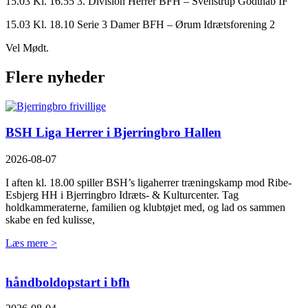
15.03 Kl. 16.55 3. Division Herrer BFH – Svenstrup Godthåb IF
15.03 Kl. 18.10 Serie 3 Damer BFH – Ørum Idrætsforening 2
Vel Mødt.
Flere nyheder
BSH Liga Herrer i Bjerringbro Hallen
2026-08-07
I aften kl. 18.00 spiller BSH’s ligaherrer træningskamp mod Ribe-
Esbjerg HH i Bjerringbro Idræts- & Kulturcenter. Tag
holdkammeraterne, familien og klubtøjet med, og lad os sammen
skabe en fed kulisse,
Læs mere >
håndboldopstart i bfh