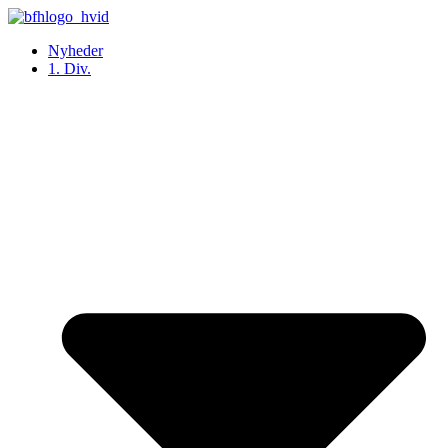
Videre
til
Nyheder
indhold
1. Div.