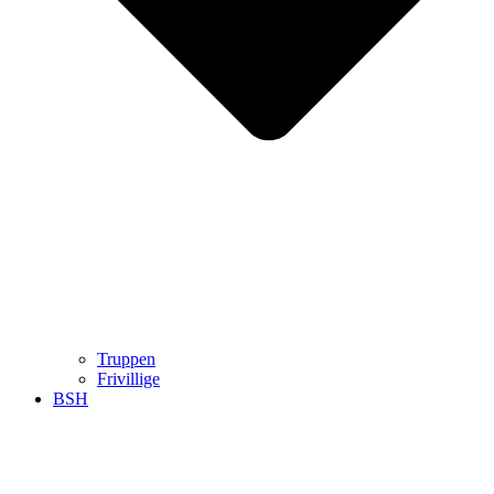
Truppen
Frivillige
BSH