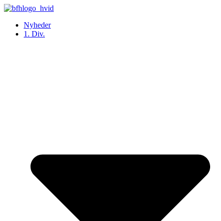
Videre
til
Nyheder
indhold
1. Div.