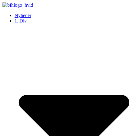
Videre
til
Nyheder
indhold
1. Div.