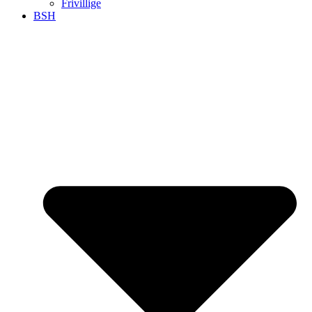
Frivillige
BSH