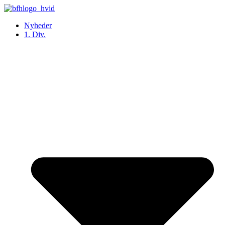
Videre
til
Nyheder
indhold
1. Div.