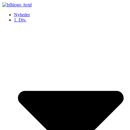
Videre
til
Nyheder
indhold
1. Div.