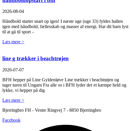
håndboldopstart i bfh
2026-08-04
Håndbold starter snart op igen! I næste uge (uge 33) fyldes hallen
igen med håndbold, fællesskab og masser af energi. Har dit barn lyst
til at gå til sport –
Læs mere >
line g trækker i beachtrøjen
2026-07-07
BFH hepper på Line Gyldenløve Line trækker i beachtrøjen og
tager turen til Ungarn Fra alle os i BFH lyder der et kæmpe held og
lykke, vi hepper på dig
Læs mere >
Bjerringbro FH - Vestre Ringvej 7 - 8850 Bjerringbro
Facebook