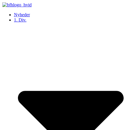
Videre
til
Nyheder
indhold
1. Div.