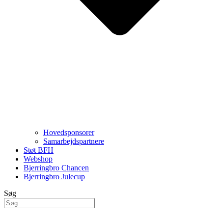
Hovedsponsorer
Samarbejdspartnere
Støt BFH
Webshop
Bjerringbro Chancen
Bjerringbro Julecup
Søg