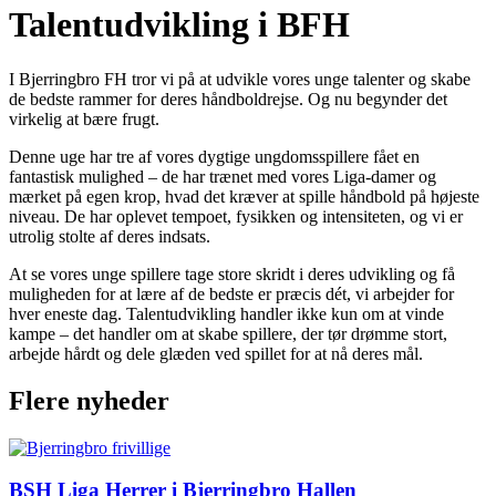
Talentudvikling i BFH
I Bjerringbro FH tror vi på at udvikle vores unge talenter og skabe
de bedste rammer for deres håndboldrejse. Og nu begynder det
virkelig at bære frugt.
Denne uge har tre af vores dygtige ungdomsspillere fået en
fantastisk mulighed – de har trænet med vores Liga-damer og
mærket på egen krop, hvad det kræver at spille håndbold på højeste
niveau. De har oplevet tempoet, fysikken og intensiteten, og vi er
utrolig stolte af deres indsats.
At se vores unge spillere tage store skridt i deres udvikling og få
muligheden for at lære af de bedste er præcis dét, vi arbejder for
hver eneste dag. Talentudvikling handler ikke kun om at vinde
kampe – det handler om at skabe spillere, der tør drømme stort,
arbejde hårdt og dele glæden ved spillet for at nå deres mål.
Flere nyheder
BSH Liga Herrer i Bjerringbro Hallen