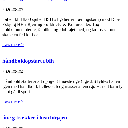
2026-08-07
I aften kl. 18.00 spiller BSH’s ligaherrer træningskamp mod Ribe-
Esbjerg HH i Bjerringbro Idræts- & Kulturcenter. Tag
holdkammeraterne, familien og klubtøjet med, og lad os sammen
skabe en fed kulisse,
Læs mere >
håndboldopstart i bfh
2026-08-04
Håndbold starter snart op igen! I næste uge (uge 33) fyldes hallen
igen med håndbold, fællesskab og masser af energi. Har dit barn lyst
til at gå til sport –
Læs mere >
line g trækker i beachtrøjen