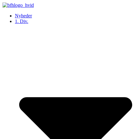
Videre
til
Nyheder
indhold
1. Div.