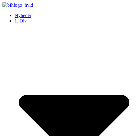
Videre
til
Nyheder
indhold
1. Div.