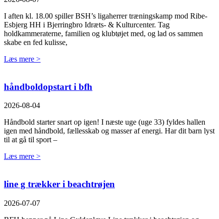
I aften kl. 18.00 spiller BSH’s ligaherrer træningskamp mod Ribe-
Esbjerg HH i Bjerringbro Idræts- & Kulturcenter. Tag
holdkammeraterne, familien og klubtøjet med, og lad os sammen
skabe en fed kulisse,
Læs mere >
håndboldopstart i bfh
2026-08-04
Håndbold starter snart op igen! I næste uge (uge 33) fyldes hallen
igen med håndbold, fællesskab og masser af energi. Har dit barn lyst
til at gå til sport –
Læs mere >
line g trækker i beachtrøjen
2026-07-07