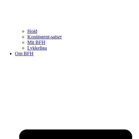
Hold
Kontingent-satser
Mit BFH
Lykkeliga
Om BFH