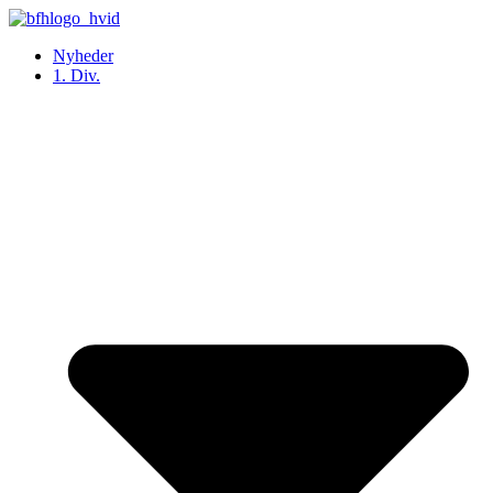
Videre
til
Nyheder
indhold
1. Div.