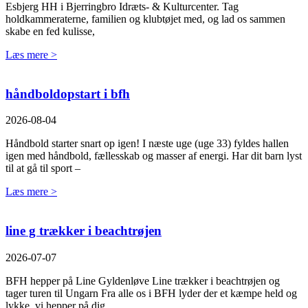
Esbjerg HH i Bjerringbro Idræts- & Kulturcenter. Tag
holdkammeraterne, familien og klubtøjet med, og lad os sammen
skabe en fed kulisse,
Læs mere >
håndboldopstart i bfh
2026-08-04
Håndbold starter snart op igen! I næste uge (uge 33) fyldes hallen
igen med håndbold, fællesskab og masser af energi. Har dit barn lyst
til at gå til sport –
Læs mere >
line g trækker i beachtrøjen
2026-07-07
BFH hepper på Line Gyldenløve Line trækker i beachtrøjen og
tager turen til Ungarn Fra alle os i BFH lyder der et kæmpe held og
lykke, vi hepper på dig