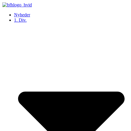
Videre
til
Nyheder
indhold
1. Div.