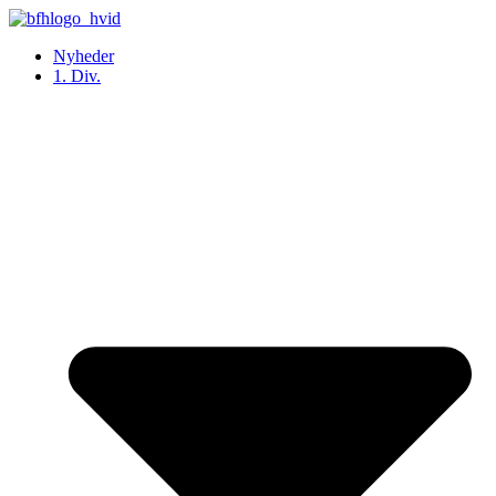
Videre
til
Nyheder
indhold
1. Div.