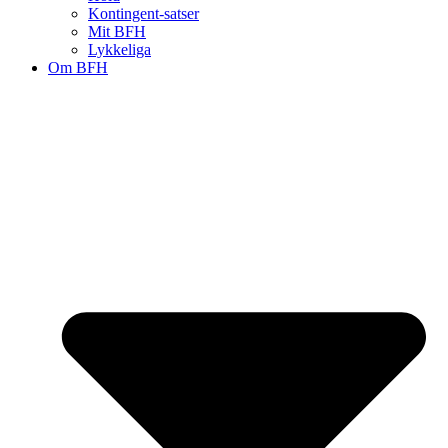
Kontingent-satser
Mit BFH
Lykkeliga
Om BFH