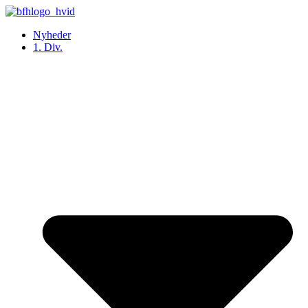
Videre
til
Nyheder
indhold
1. Div.