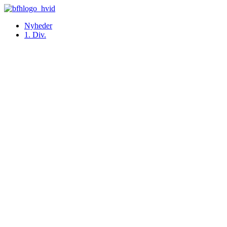
Videre
til
Nyheder
indhold
1. Div.