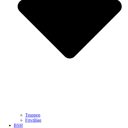
Truppen
Frivillige
BSH