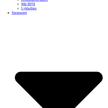
Mit BFH
Lykkeliga
Sponsorer