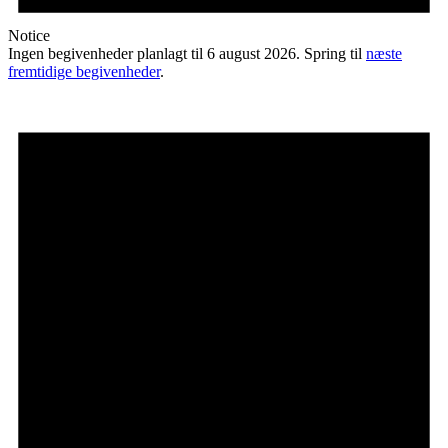
Notice
Ingen begivenheder planlagt til 6 august 2026. Spring til
næste
fremtidige begivenheder
.